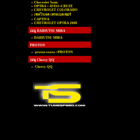
Chevrolet Sonic
OPTRA + AVEO+CRUZE
CHEVROLET COLORADO
เชฟโรเลต เทรลเบลเซอร์
CAPTIVA
CHEVROLET OPTRA 2008
เมนู DAIHUTSU MIRA
DAIHUTSU MIRA
PROTON
proton exora +PROTON
เมนู Cherry QQ
Cherry QQ