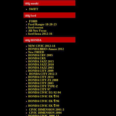
เมนู suzuki
SWIFT
เมนู ford
FORD
Ford Ranger 18-20-23
ford everest
All-New Focus
ford fiesta 2012-16
เมนู HONDA
NEW CIVIC 2012-14
HONDA BRIO+Amaze 2012
New FREED
HONDA CRV 2005
HONDA CRX
HONDA JAZZ 2015
HONDA JAZZ 2010
HONDA JAZZ 2005
HONDA CITY 2009
HONDA CITY 2012-3
HONDA CITY 2014
HONDA CITY ZX 2008
HONDA CITY 2003
HONDA CITY TYPE-Z
HONDA CITY 97
HONDA CIVIC EG 92-94
HONDA CIVIC EK ปี 91
HONDA CIVIC EK ปี 96
HONDA CIVIC EK ปี 99
CIVIC DIMENSION 2001-3
CIVIC DIMENSION 2004
HONDA CIVIC 2006-12