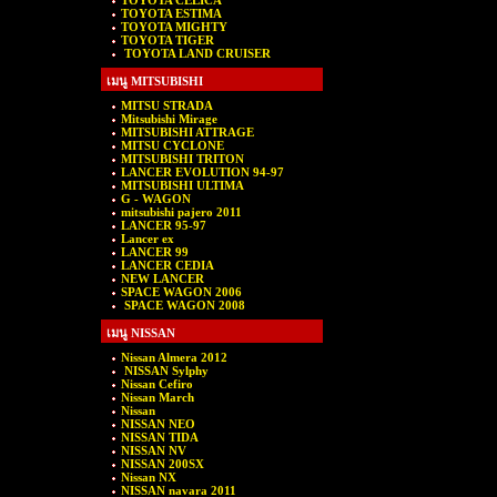
TOYOTA CELICA
TOYOTA ESTIMA
TOYOTA MIGHTY
TOYOTA TIGER
TOYOTA LAND CRUISER
เมนู MITSUBISHI
MITSU STRADA
Mitsubishi Mirage
MITSUBISHI ATTRAGE
MITSU CYCLONE
MITSUBISHI TRITON
LANCER EVOLUTION 94-97
MITSUBISHI ULTIMA
G - WAGON
mitsubishi pajero 2011
LANCER 95-97
Lancer ex
LANCER 99
LANCER CEDIA
NEW LANCER
SPACE WAGON 2006
SPACE WAGON 2008
เมนู NISSAN
Nissan Almera 2012
NISSAN Sylphy
Nissan Cefiro
Nissan March
Nissan
NISSAN NEO
NISSAN TIDA
NISSAN NV
NISSAN 200SX
Nissan NX
NISSAN navara 2011