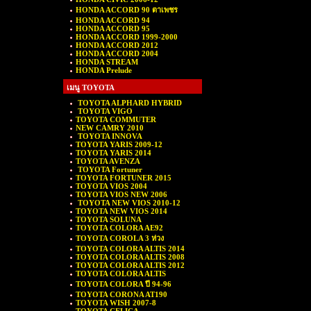
HONDA ACCORD 90 ตาเพชร
HONDA ACCORD 94
HONDA ACCORD 95
HONDA ACCORD 1999-2000
HONDA ACCORD 2012
HONDA ACCORD 2004
HONDA STREAM
HONDA Prelude
เมนู TOYOTA
TOYOTA ALPHARD HYBRID
TOYOTA VIGO
TOYOTA COMMUTER
NEW CAMRY 2010
TOYOTA INNOVA
TOYOTA YARIS 2009-12
TOYOTA YARIS 2014
TOYOTA AVENZA
TOYOTA Fortuner
TOYOTA FORTUNER 2015
TOYOTA VIOS 2004
TOYOTA VIOS NEW 2006
TOYOTA NEW VIOS 2010-12
TOYOTA NEW VIOS 2014
TOYOTA SOLUNA
TOYOTA COLORA AE92
TOYOTA COROLA 3 ห่วง
TOYOTA COLORA ALTIS 2014
TOYOTA COLORA ALTIS 2008
TOYOTA COLORA ALTIS 2012
TOYOTA COLORA ALTIS
TOYOTA COLORA ปี 94-96
TOYOTA CORONA AT190
TOYOTA WISH 2007-8