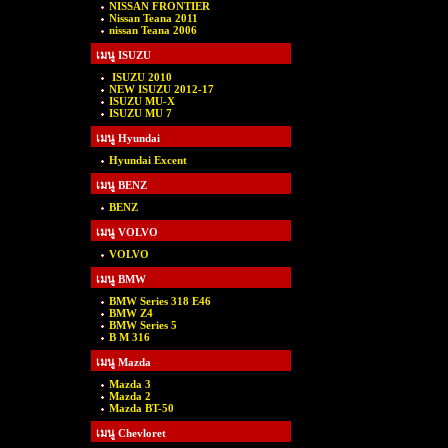
NISSAN FRONTIER
Nissan Teana 2011
nissan Teana 2006
เมนู ISUZU
ISUZU 2010
NEW ISUZU 2012-17
ISUZU MU-X
ISUZU MU 7
เมนู Hyundai
Hyundai Excent
เมนู BENZ
BENZ
เมนู VOLVO
VOLVO
เมนู BMW
BMW Series 318 E46
BMW Z4
BMW Series 5
B M 316
เมนู Mazda
Mazda 3
Mazda 2
Mazda BT-50
เมนู Chevloret