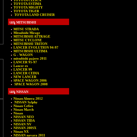
TOYOTA CELICA
TOYOTA ESTIMA
TOYOTA MIGHTY
TOYOTA TIGER
TOYOTA LAND CRUISER
เมนู MITSUBISHI
MITSU STRADA
Mitsubishi Mirage
MITSUBISHI ATTRAGE
MITSU CYCLONE
MITSUBISHI TRITON
»
LANCER EVOLUTION 94-97
MITSUBISHI ULTIMA
G - WAGON
mitsubishi pajero 2011
LANCER 95-97
Lancer ex
LANCER 99
LANCER CEDIA
NEW LANCER
SPACE WAGON 2006
SPACE WAGON 2008
เมนู NISSAN
Nissan Almera 2012
NISSAN Sylphy
Nissan Cefiro
Nissan March
Nissan
NISSAN NEO
NISSAN TIDA
NISSAN NV
NISSAN 200SX
Nissan NX
NISSAN navara 2011