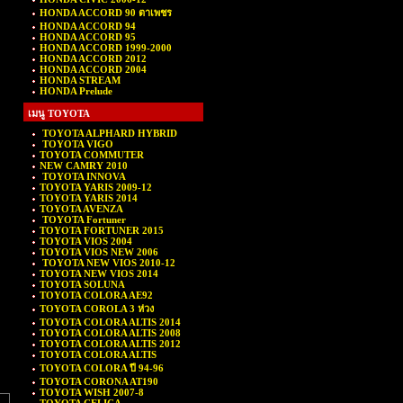
HONDA ACCORD 90 ตาเพชร
HONDA ACCORD 94
HONDA ACCORD 95
HONDA ACCORD 1999-2000
HONDA ACCORD 2012
HONDA ACCORD 2004
HONDA STREAM
HONDA Prelude
เมนู TOYOTA
TOYOTA ALPHARD HYBRID
TOYOTA VIGO
TOYOTA COMMUTER
NEW CAMRY 2010
TOYOTA INNOVA
TOYOTA YARIS 2009-12
TOYOTA YARIS 2014
TOYOTA AVENZA
TOYOTA Fortuner
TOYOTA FORTUNER 2015
TOYOTA VIOS 2004
TOYOTA VIOS NEW 2006
TOYOTA NEW VIOS 2010-12
TOYOTA NEW VIOS 2014
TOYOTA SOLUNA
TOYOTA COLORA AE92
TOYOTA COROLA 3 ห่วง
TOYOTA COLORA ALTIS 2014
TOYOTA COLORA ALTIS 2008
TOYOTA COLORA ALTIS 2012
TOYOTA COLORA ALTIS
TOYOTA COLORA ปี 94-96
TOYOTA CORONA AT190
TOYOTA WISH 2007-8