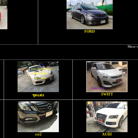
FORD
More 
SWIFT
ชุดแต่ง
ccr2
AUDI