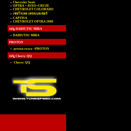
Chevrolet Sonic
OPTRA + AVEO+CRUZE
CHEVROLET COLORADO
เชฟโรเลต เทรลเบลเซอร์
CAPTIVA
CHEVROLET OPTRA 2008
เมนู DAIHUTSU MIRA
DAIHUTSU MIRA
PROTON
proton exora +PROTON
เมนู Cherry QQ
Cherry QQ