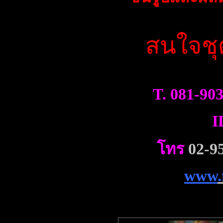
สนใจชุ
T. 081-90
I
โทร
02-9
www