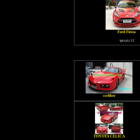
Ford Fiesta
ชุดแต่ง ST
ccrfiber
TOYOTA CELICA