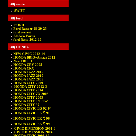
เมนู suzuki
SWIFT
เมนู ford
FORD
Ford Ranger 18-20-23
ford everest
All-New Focus
ford fiesta 2012-16
เมนู HONDA
NEW CIVIC 2012-14
HONDA BRIO+Amaze 2012
New FREED
HONDA CRV 2005
ว
HONDA CRX
HONDA JAZZ 2015
HONDA JAZZ 2010
HONDA JAZZ 2005
HONDA CITY 2009
HONDA CITY 2012-3
HONDA CITY 2014
HONDA CITY ZX 2008
HONDA CITY 2003
HONDA CITY TYPE-Z
HONDA CITY 97
HONDA CIVIC EG 92-94
HONDA CIVIC EK ปี 91
HONDA CIVIC EK ปี 96
HONDA CIVIC EK ปี 99
CIVIC DIMENSION 2001-3
CIVIC DIMENSION 2004
HONDA CIVIC 2006-12