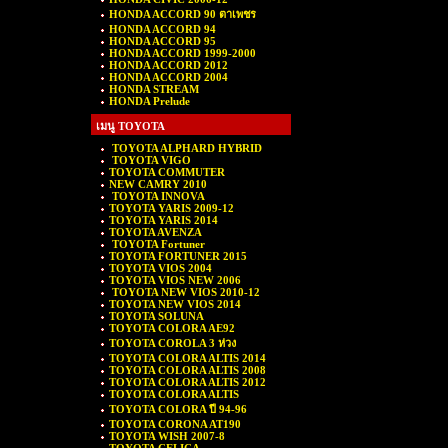
HONDA ACCORD 90 ตาเพชร
HONDA ACCORD 94
HONDA ACCORD 95
HONDA ACCORD 1999-2000
HONDA ACCORD 2012
HONDA ACCORD 2004
HONDA STREAM
HONDA Prelude
เมนู TOYOTA
TOYOTA ALPHARD HYBRID
TOYOTA VIGO
TOYOTA COMMUTER
NEW CAMRY 2010
TOYOTA INNOVA
TOYOTA YARIS 2009-12
TOYOTA YARIS 2014
TOYOTA AVENZA
TOYOTA Fortuner
TOYOTA FORTUNER 2015
TOYOTA VIOS 2004
TOYOTA VIOS NEW 2006
TOYOTA NEW VIOS 2010-12
TOYOTA NEW VIOS 2014
TOYOTA SOLUNA
TOYOTA COLORA AE92
TOYOTA COROLA 3 ห่วง
TOYOTA COLORA ALTIS 2014
TOYOTA COLORA ALTIS 2008
TOYOTA COLORA ALTIS 2012
TOYOTA COLORA ALTIS
TOYOTA COLORA ปี 94-96
TOYOTA CORONA AT190
TOYOTA WISH 2007-8