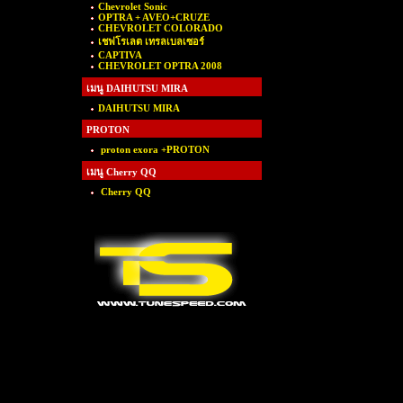
Chevrolet Sonic
OPTRA + AVEO+CRUZE
CHEVROLET COLORADO
เชฟโรเลต เทรลเบลเซอร์
CAPTIVA
CHEVROLET OPTRA 2008
เมนู DAIHUTSU MIRA
DAIHUTSU MIRA
PROTON
proton exora +PROTON
เมนู Cherry QQ
Cherry QQ