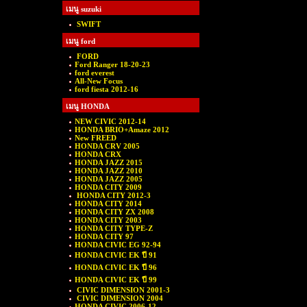
เมนู suzuki
SWIFT
เมนู ford
FORD
Ford Ranger 18-20-23
ford everest
All-New Focus
ford fiesta 2012-16
เมนู HONDA
NEW CIVIC 2012-14
HONDA BRIO+Amaze 2012
New FREED
HONDA CRV 2005
HONDA CRX
HONDA JAZZ 2015
HONDA JAZZ 2010
HONDA JAZZ 2005
HONDA CITY 2009
HONDA CITY 2012-3
HONDA CITY 2014
HONDA CITY ZX 2008
HONDA CITY 2003
HONDA CITY TYPE-Z
HONDA CITY 97
HONDA CIVIC EG 92-94
HONDA CIVIC EK ปี 91
HONDA CIVIC EK ปี 96
HONDA CIVIC EK ปี 99
CIVIC DIMENSION 2001-3
CIVIC DIMENSION 2004
HONDA CIVIC 2006-12