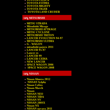
TOYOTA CELICA
TOYOTA ESTIMA
TOYOTA MIGHTY
TOYOTA TIGER
TOYOTA LAND CRUISER
เมนู MITSUBISHI
MITSU STRADA
Mitsubishi Mirage
MITSUBISHI ATTRAGE
MITSU CYCLONE
MITSUBISHI TRITON
LANCER EVOLUTION 94-97
MITSUBISHI ULTIMA
G - WAGON
mitsubishi pajero 2011
LANCER 95-97
Lancer ex
LANCER 99
LANCER CEDIA
NEW LANCER
SPACE WAGON 2006
SPACE WAGON 2008
เมนู NISSAN
Nissan Almera 2012
NISSAN Sylphy
Nissan Cefiro
Nissan March
Nissan
NISSAN NEO
NISSAN TIDA
NISSAN NV
NISSAN 200SX
Nissan NX
NISSAN navara 2011