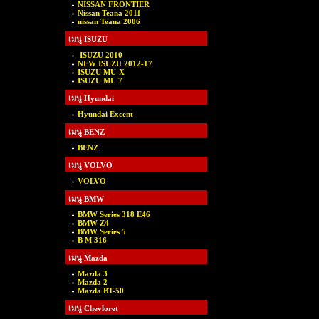
NISSAN FRONTIER
Nissan Teana 2011
nissan Teana 2006
เมนู ISUZU
ISUZU 2010
NEW ISUZU 2012-17
ISUZU MU-X
ISUZU MU 7
เมนู Hyundai
Hyundai Excent
เมนู BENZ
BENZ
เมนู VOLVO
VOLVO
เมนู BMW
BMW Series 318 E46
BMW Z4
BMW Series 5
B M 316
เมนู Mazda
Mazda 3
Mazda 2
Mazda BT-50
เมนู Chevloret