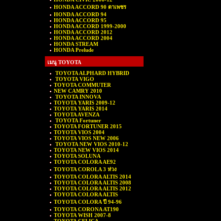
HONDA ACCORD 90 ตาเพชร
HONDA ACCORD 94
HONDA ACCORD 95
HONDA ACCORD 1999-2000
HONDA ACCORD 2012
HONDA ACCORD 2004
HONDA STREAM
HONDA Prelude
เมนู TOYOTA
TOYOTA ALPHARD HYBRID
TOYOTA VIGO
TOYOTA COMMUTER
NEW CAMRY 2010
TOYOTA INNOVA
TOYOTA YARIS 2009-12
TOYOTA YARIS 2014
TOYOTA AVENZA
TOYOTA Fortuner
TOYOTA FORTUNER 2015
TOYOTA VIOS 2004
TOYOTA VIOS NEW 2006
TOYOTA NEW VIOS 2010-12
TOYOTA NEW VIOS 2014
TOYOTA SOLUNA
TOYOTA COLORA AE92
TOYOTA COROLA 3 ห่วง
TOYOTA COLORA ALTIS 2014
TOYOTA COLORA ALTIS 2008
TOYOTA COLORA ALTIS 2012
TOYOTA COLORA ALTIS
TOYOTA COLORA ปี 94-96
TOYOTA CORONA AT190
TOYOTA WISH 2007-8