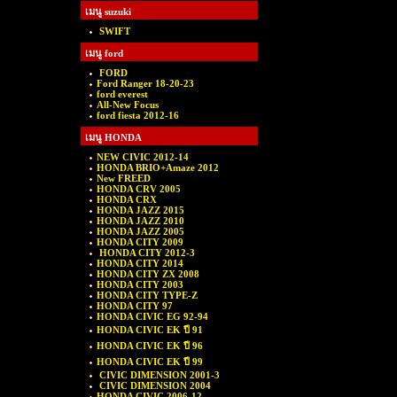
เมนู suzuki
SWIFT
เมนู ford
FORD
Ford Ranger 18-20-23
ford everest
All-New Focus
ford fiesta 2012-16
เมนู HONDA
NEW CIVIC 2012-14
HONDA BRIO+Amaze 2012
New FREED
HONDA CRV 2005
HONDA CRX
HONDA JAZZ 2015
HONDA JAZZ 2010
HONDA JAZZ 2005
HONDA CITY 2009
HONDA CITY 2012-3
HONDA CITY 2014
HONDA CITY ZX 2008
HONDA CITY 2003
HONDA CITY TYPE-Z
HONDA CITY 97
HONDA CIVIC EG 92-94
HONDA CIVIC EK ปี 91
HONDA CIVIC EK ปี 96
HONDA CIVIC EK ปี 99
CIVIC DIMENSION 2001-3
CIVIC DIMENSION 2004
HONDA CIVIC 2006-12