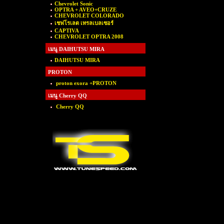
Chevrolet Sonic
OPTRA + AVEO+CRUZE
CHEVROLET COLORADO
เชฟโรเลต เทรลเบลเซอร์
CAPTIVA
CHEVROLET OPTRA 2008
เมนู DAIHUTSU MIRA
DAIHUTSU MIRA
PROTON
proton exora +PROTON
เมนู Cherry QQ
Cherry QQ