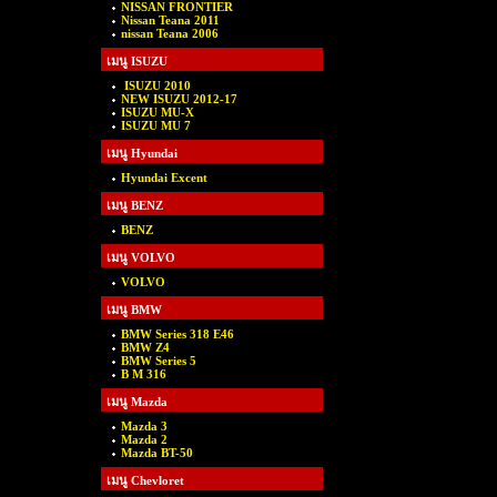
NISSAN FRONTIER
Nissan Teana 2011
nissan Teana 2006
เมนู ISUZU
ISUZU 2010
NEW ISUZU 2012-17
ISUZU MU-X
ISUZU MU 7
เมนู Hyundai
Hyundai Excent
เมนู BENZ
BENZ
เมนู VOLVO
VOLVO
เมนู BMW
BMW Series 318 E46
BMW Z4
BMW Series 5
B M 316
เมนู Mazda
Mazda 3
Mazda 2
Mazda BT-50
เมนู Chevloret