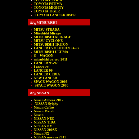
TOYOTA CELICA
TOYOTA ESTIMA
TOYOTA MIGHTY
TOYOTA TIGER
TOYOTA LAND CRUISER
เมนู MITSUBISHI
MITSU STRADA
Mitsubishi Mirage
MITSUBISHI ATTRAGE
MITSU CYCLONE
MITSUBISHI TRITON
LANCER EVOLUTION 94-97
MITSUBISHI ULTIMA
G - WAGON
mitsubishi pajero 2011
LANCER 95-97
Lancer ex
LANCER 99
LANCER CEDIA
NEW LANCER
SPACE WAGON 2006
SPACE WAGON 2008
เมนู NISSAN
Nissan Almera 2012
NISSAN Sylphy
Nissan Cefiro
Nissan March
Nissan
NISSAN NEO
NISSAN TIDA
NISSAN NV
NISSAN 200SX
Nissan NX
NISSAN navara 2011