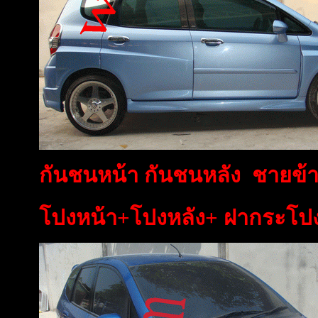
กันชนหน้า กันชนหลัง ชายข้า
โปงหน้า+โปงหลัง+ ฝากระโปง