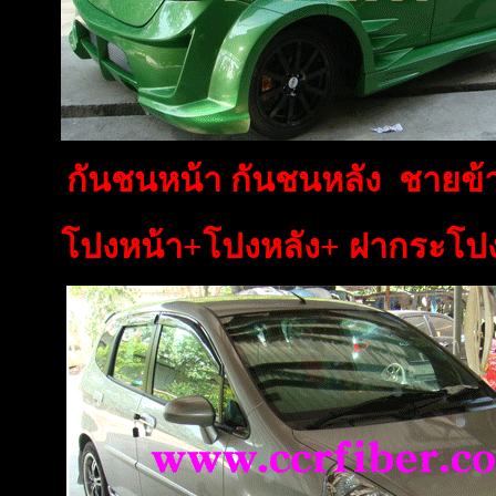
กันชนหน้า กันชนหลัง ชายข้า
โปงหน้า+โปงหลัง+ ฝากระโปง