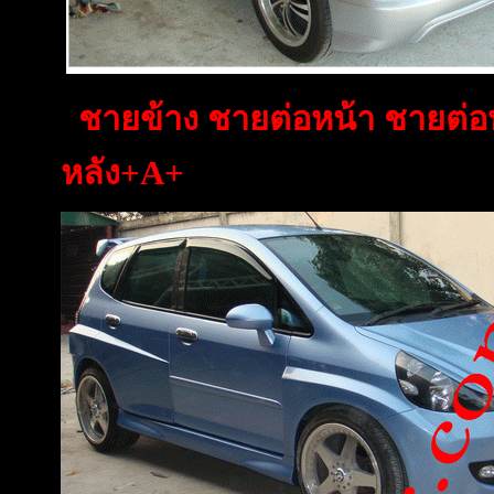
ชายข้าง ชายต่อหน้า ชายต่อห
หลัง+A+