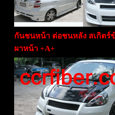
กันชนหน้า ต่อชนหลัง สเกิตร์ข
ผาหน้า +A+