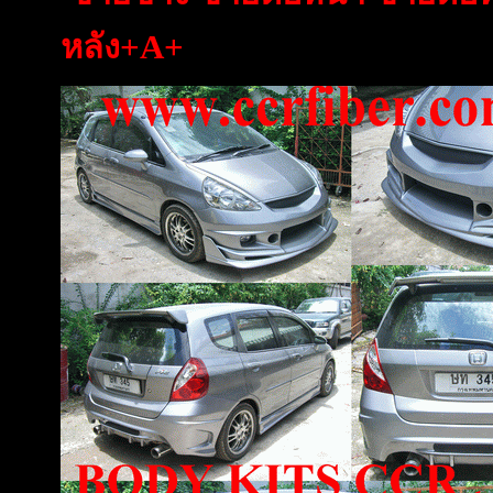
หลัง+A+