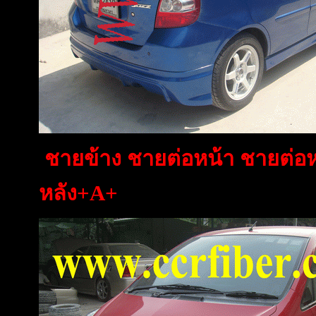
ชายข้าง ชายต่อหน้า ชายต่อห
หลัง+A+